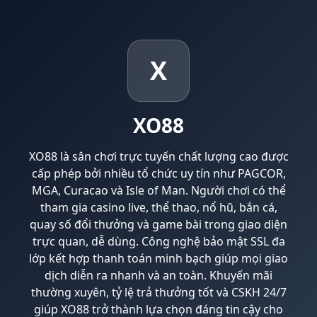
X
XO88
XO88 là sân chơi trực tuyến chất lượng cao được
cấp phép bởi nhiều tổ chức uy tín như PAGCOR,
MGA, Curacao và Isle of Man. Người chơi có thể
tham gia casino live, thể thao, nổ hũ, bắn cá,
quay số đổi thưởng và game bài trong giao diện
trực quan, dễ dùng. Công nghệ bảo mật SSL đa
lớp kết hợp thanh toán minh bạch giúp mọi giao
dịch diễn ra nhanh và an toàn. Khuyến mãi
thường xuyên, tỷ lệ trả thưởng tốt và CSKH 24/7
giúp XO88 trở thành lựa chọn đáng tin cậy cho